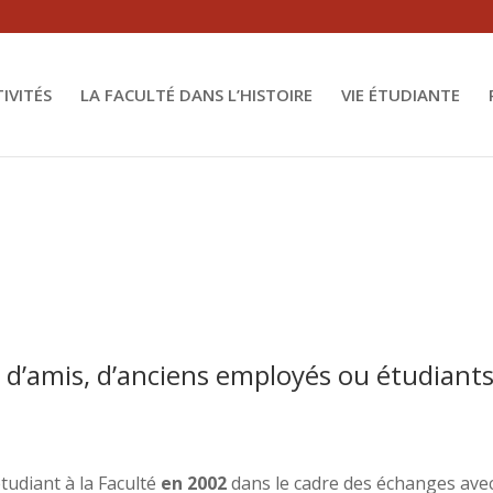
letonTrait::__wakeup() must have public visibility in
/hom
ttern/SingletonTrait.php
on line
22
TIVITÉS
LA FACULTÉ DANS L’HISTOIRE
VIE ÉTUDIANTE
d’amis, d’anciens employés ou étudiant
étudiant à la Faculté
en 2002
dans le cadre des échanges ave