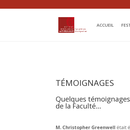
Warning
: The magic method Nextend\Framework\Pattern\Sing
content/plugins/smart-slider-3/Nextend/Framework/Pa
ACCUEIL
FES
TÉMOIGNAGES
Quelques témoignages 
de la Faculté…
M. Christopher Greenwell
était 