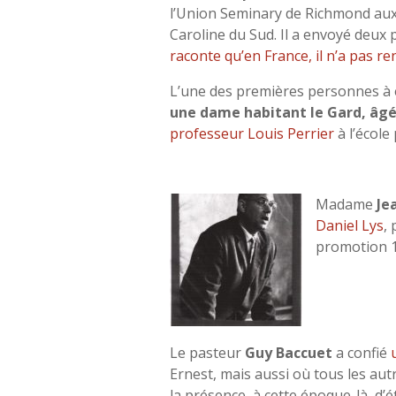
l’Union Seminary de Richmond aux É
Caroline du Sud. Il a envoyé deux 
raconte qu’en France, il n’a pas r
L’une des premières personnes à é
une dame habitant le Gard, âgé
professeur Louis Perrier
à l’école
Madame
Je
Daniel Lys
,
promotion 1
Le pasteur
Guy Baccuet
a confié
Ernest, mais aussi où tous les
autr
la présence, à cette époque-là, d’é