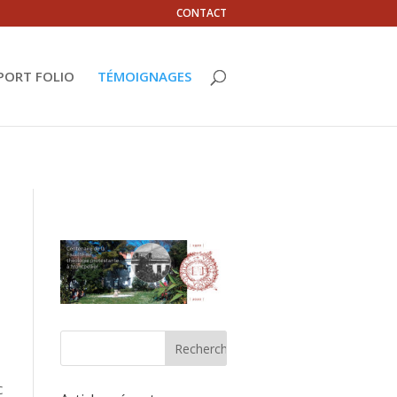
CONTACT
e/clients/2181d6456f218661d77a8bd7bcd544f7/ipt/wp-
PORT FOLIO
TÉMOIGNAGES
s
c