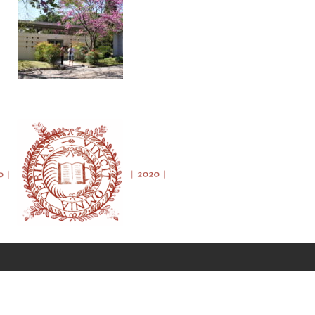
rgé par
Infomaniak