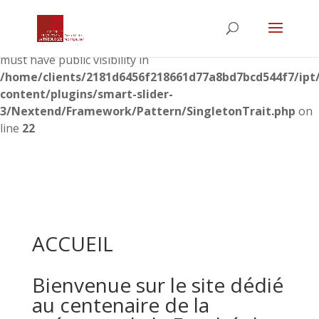
Warning
: The magic method
Nextend\Framework\Pattern\SingletonTrait::__wakeup()
must have public visibility in
/home/clients/2181d6456f218661d77a8bd7bcd544f7/ipt
content/plugins/smart-slider-
3/Nextend/Framework/Pattern/SingletonTrait.php
on
line
22
ACCUEIL
Bienvenue sur le site dédié
au centenaire de la