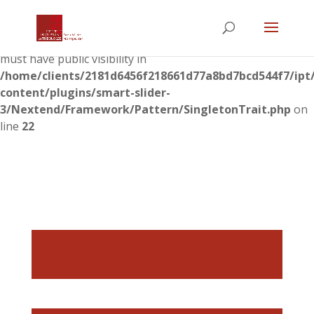
Warning
: The magic method
Nextend\Framework\Pattern\SingletonTrait::__wakeup()
must have public visibility in
/home/clients/2181d6456f218661d77a8bd7bcd544f7/ipt
content/plugins/smart-slider-
3/Nextend/Framework/Pattern/SingletonTrait.php
on
line
22